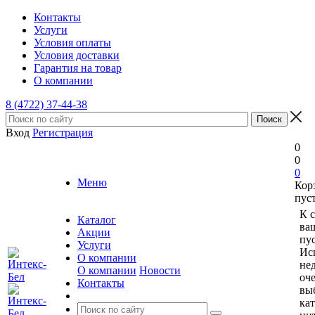
Контакты
Услуги
Условия оплаты
Условия доставки
Гарантия на товар
О компании
8 (4722) 37-44-38
Вход
Регистрация
0
0
0
Меню
Кор
пус
К 
Каталог
ва
Акции
пус
Услуги
Ис
О компании
не
О компании
Новости
оче
Контакты
вы
ка