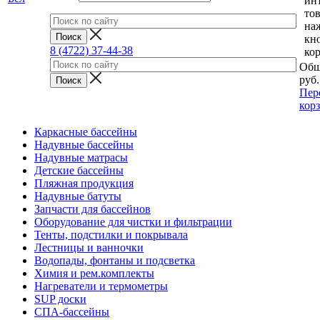
ин
тов
на
кн
8 (4722) 37-44-38
ко
Общ
руб.
Пер
кор
Каркасные бассейны
Надувные бассейны
Надувные матрасы
Детские бассейны
Пляжная продукция
Надувные батуты
Запчасти для бассейнов
Оборудование для чистки и фильтрации
Тенты, подстилки и покрывала
Лестницы и ванночки
Водопады, фонтаны и подсветка
Химия и рем.комплекты
Нагреватели и термометры
SUP доски
СПА-бассейны