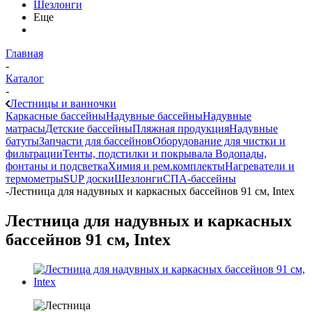
Шезлонги
Еще
Главная
-
Каталог
-
Лестницы и ванночки
Каркасные бассейны
Надувные бассейны
Надувные
матрасы
Детские бассейны
Пляжная продукция
Надувные
батуты
Запчасти для бассейнов
Оборудование для чистки и
фильтрации
Тенты, подстилки и покрывала
Водопады,
фонтаны и подсветка
Химия и рем.комплекты
Нагреватели и
термометры
SUP доски
Шезлонги
СПА-бассейны
-
Лестница для надувных и каркасных бассейнов 91 см, Intex
Лестница для надувных и каркасных
бассейнов 91 см, Intex