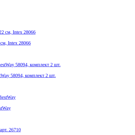
м, Intex 28066
tWay 58094, комплект 2 шт.
stWay