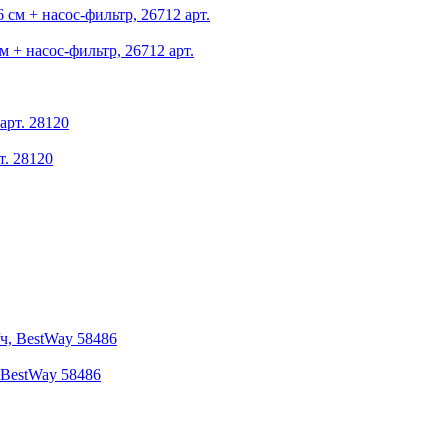
м + насос-фильтр, 26712 арт.
т. 28120
 BestWay 58486