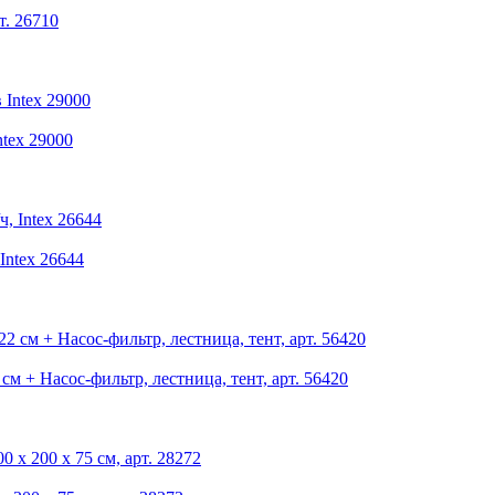
т. 26710
tex 29000
Intex 26644
см + Насос-фильтр, лестница, тент, арт. 56420