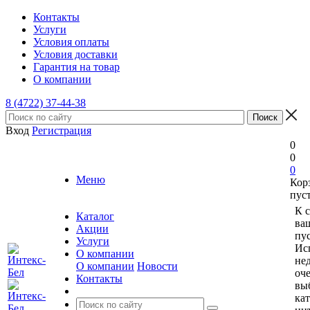
Контакты
Услуги
Условия оплаты
Условия доставки
Гарантия на товар
О компании
8 (4722) 37-44-38
Вход
Регистрация
0
0
0
Меню
Кор
пус
К 
Каталог
ва
Акции
пус
Услуги
Ис
О компании
не
О компании
Новости
оче
Контакты
вы
ка