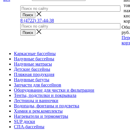
ин
тов
на
кн
8 (4722) 37-44-38
ко
Общ
руб.
Пер
кор
Каркасные бассейны
Надувные бассейны
Надувные матрасы
Детские бассейны
Пляжная продукция
Надувные батуты
Запчасти для бассейнов
Оборудование для чистки и фильтрации
Тенты, подстилки и покрывала
Лестницы и ванночки
Водопады, фонтаны и подсветка
Химия и рем.комплекты
Нагреватели и термометры
SUP доски
СПА-бассейны